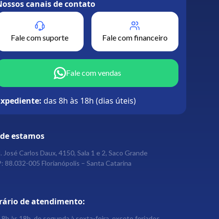
Nossos canais de contato
Fale com suporte
Fale com financeiro
Fale com vendas
Expediente:
das 8h às 18h (dias úteis)
de estamos
. José Carlos Daux, 4150, Sala 1 e 2, Saco Grande
: 88.032-005 Florianópolis – Santa Catarina
rário de atendimento:
 8h às 18h, de segunda à sexta-feira, exceto feriados