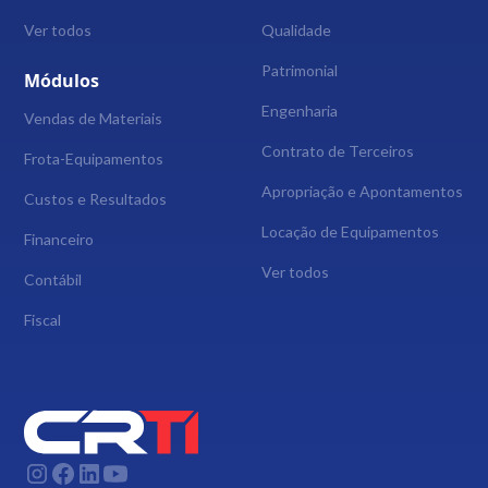
Ver todos
Qualidade
Patrimonial
Módulos
Engenharia
Vendas de Materiais
Contrato de Terceiros
Frota-Equipamentos
Apropriação e Apontamentos
Custos e Resultados
Locação de Equipamentos
Financeiro
Ver todos
Contábil
Fiscal