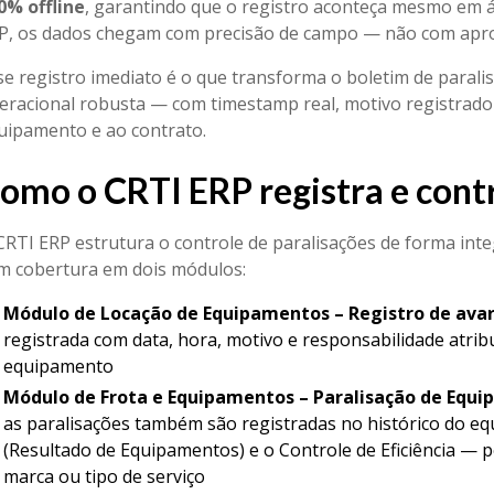
0% offline
, garantindo que o registro aconteça mesmo em ár
P, os dados chegam com precisão de campo — não com aprox
se registro imediato é o que transforma o boletim de para
eracional robusta — com timestamp real, motivo registrado 
uipamento e ao contrato.
omo o CRTI ERP registra e contr
CRTI ERP estrutura o controle de paralisações de forma int
m cobertura em dois módulos:
Módulo de Locação de Equipamentos – Registro de avari
registrada com data, hora, motivo e responsabilidade atrib
equipamento
Módulo de Frota e Equipamentos – Paralisação de Equi
as paralisações também são registradas no histórico do e
(Resultado de Equipamentos) e o Controle de Eficiência — p
marca ou tipo de serviço