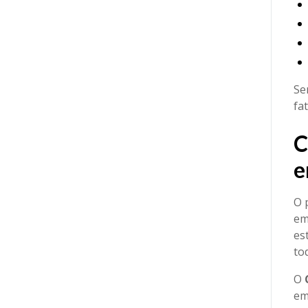
Se
fa
C
e
O 
em
es
to
O
em