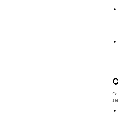
Checklist: sua empresa controla paralisações
corretamente?
O
Co
se