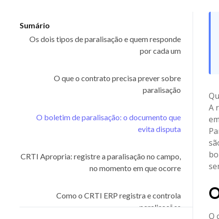
Sumário
Os dois tipos de paralisação e quem responde
por cada um
O que o contrato precisa prever sobre
paralisação
Qu
A 
O boletim de paralisação: o documento que
em
evita disputa
Pa
sã
bo
CRTI Apropria: registre a paralisação no campo,
se
no momento em que ocorre
O
Como o CRTI ERP registra e controla
paralisações
O 