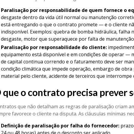
Paralisação por responsabilidade de quem fornece o e
desgaste dentro da vida útil normal ou manutenção corre
está entregando o que o contrato promete — e o cliente n
indisponível. Exemplos: quebra de bomba hidráulica, falha 
desgaste, motor que superaquece por falta de manutenção 
Paralisação por responsabilidade do cliente:
impedimento
equipamento está disponível e em condições de operar — m
de capital continua correndo e o faturamento deve ser manti
condição climática que impede operação, embargo de obra p
material pelo cliente, acidente de terceiros que interrompe 
 que o contrato precisa prever 
ntratos que não detalham as regras de paralisação criam 
mpre favorece o cliente na disputa. As cláusulas mínimas nec
Definição de paralisação por falha do fornecedor:
prazo 
24 ou 48 horas) antes de o desconto ser aplicado