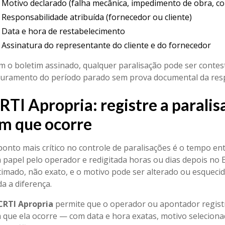
Motivo declarado (falha mecânica, impedimento de obra, cond
Responsabilidade atribuída (fornecedor ou cliente)
Data e hora de restabelecimento
Assinatura do representante do cliente e do fornecedor
m o boletim assinado, qualquer paralisação pode ser conte
turamento do período parado sem prova documental da respo
RTI Apropria: registre a paral
m que ocorre
ponto mais crítico no controle de paralisações é o tempo en
 papel pelo operador e redigitada horas ou dias depois no 
timado, não exato, e o motivo pode ser alterado ou esqueci
da a diferença.
CRTI Apropria
permite que o operador ou apontador registr
 que ela ocorre — com data e hora exatas, motivo selecionad