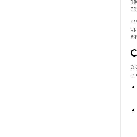
10
ER
Es
op
eq
C
O 
co